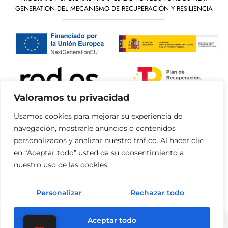
GENERATION DEL MECANISMO DE RECUPERACIÓN Y RESILIENCIA
Valoramos tu privacidad
Usamos cookies para mejorar su experiencia de
navegación, mostrarle anuncios o contenidos
personalizados y analizar nuestro tráfico. Al hacer clic
«financiado por la Unión Europea – NextGenerationEU»
en “Aceptar todo” usted da su consentimiento a
nuestro uso de las cookies.
«Financiado por la Unión Europea – NextGenerationEU. Sin embargo, los
puntos de vista y las opiniones expresadas son únicamente los del autor
o autores y no reflejan necesariamente los de la Unión Europea o la
Personalizar
Rechazar todo
Comisión Europea. Ni la Unión Europea ni la Comisión Europea pueden
0
ser consideradas responsables de las mismas»
Aceptar todo