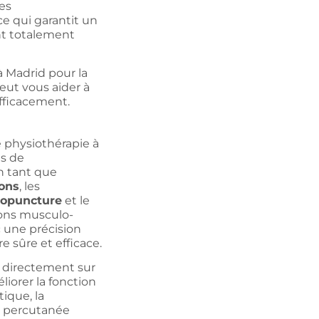
des
ce qui garantit un
nt totalement
à Madrid pour la
eut vous aider à
efficacement.
 physiothérapie à
es de
 tant que
ons
, les
ropuncture
et le
asons musculo-
c une précision
 sûre et efficace.
 directement sur
iorer la fonction
ique, la
se percutanée