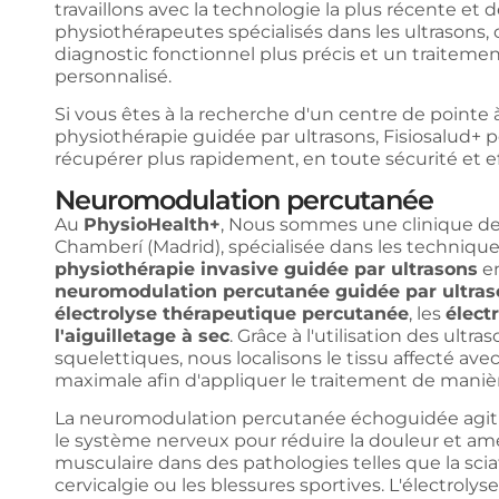
travaillons avec la technologie la plus récente et 
physiothérapeutes spécialisés dans les ultrasons, 
diagnostic fonctionnel plus précis et un traiteme
personnalisé.
Si vous êtes à la recherche d'un centre de pointe 
physiothérapie guidée par ultrasons, Fisiosalud+ p
récupérer plus rapidement, en toute sécurité et 
Neuromodulation percutanée
Au
PhysioHealth+
, Nous sommes une clinique de
Chamberí (Madrid), spécialisée dans les techniqu
physiothérapie invasive guidée par ultrasons
en
neuromodulation percutanée guidée par ultras
électrolyse thérapeutique percutanée
, les
élect
l'aiguilletage à sec
. Grâce à l'utilisation des ultr
squelettiques, nous localisons le tissu affecté ave
maximale afin d'appliquer le traitement de manière
La neuromodulation percutanée échoguidée agit
le système nerveux pour réduire la douleur et amél
musculaire dans des pathologies telles que la sciat
cervicalgie ou les blessures sportives. L'électroly