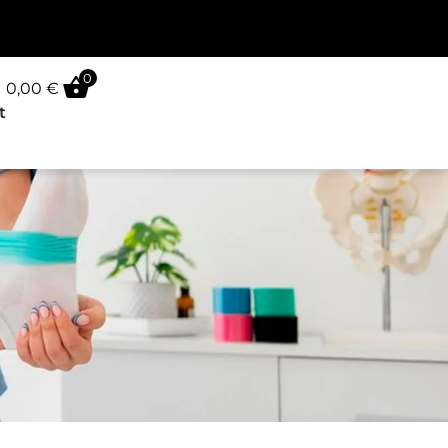
0
0,00
€
t