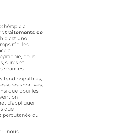
othérapie à
ns
traitements de
phie est une
mps réel les
âce à
hographie, nous
s, sûres et
es séances.
s tendinopathies,
blessures sportives,
insi que pour les
rvention
met d'appliquer
es que
yse percutanée ou
rí, nous