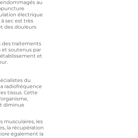
sus endommagés au
ropuncture
ulation électrique
 à sec est très
et des douleurs
 des traitements
s et soutenus par
 rétablissement et
eur.
pécialistes du
la radiofréquence
es tissus. Cette
'organisme,
 et diminue
s musculaires, les
es, la récupération
éliore également la