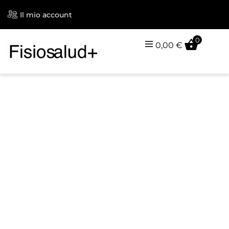
Il mio account
0
0,00
€
Clinica avanzata di
fisioterapia e Pilates
Reformer a Chamberí
Fisioterapia invasiva ecoguidata, Pilates Reformer
con luce rossa, Indiba, onde d'urto, pressoterapia,
superinduzione.