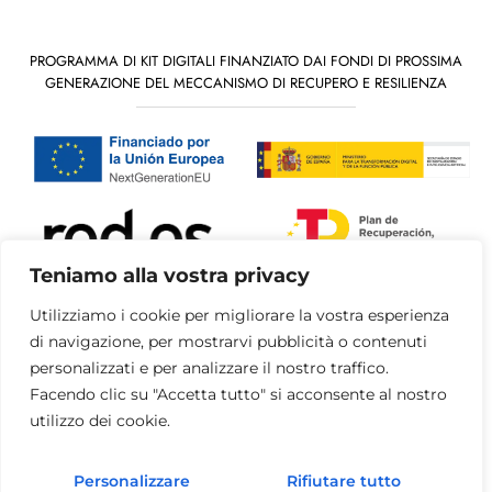
PROGRAMMA DI KIT DIGITALI FINANZIATO DAI FONDI DI PROSSIMA
GENERAZIONE DEL MECCANISMO DI RECUPERO E RESILIENZA
Teniamo alla vostra privacy
Utilizziamo i cookie per migliorare la vostra esperienza
di navigazione, per mostrarvi pubblicità o contenuti
personalizzati e per analizzare il nostro traffico.
"finanziato dall'Unione Unione europea - NextGenerationEU".
Facendo clic su "Accetta tutto" si acconsente al nostro
utilizzo dei cookie.
"Finanziato dall'Unione Europea - NextGenerationEU. Tuttavia, le
opinioni e i pareri espressi sono esclusivamente quelli dell'autore o degli
autori e non riflettono necessariamente quelli dell'Unione europea o
Personalizzare
Rifiutare tutto